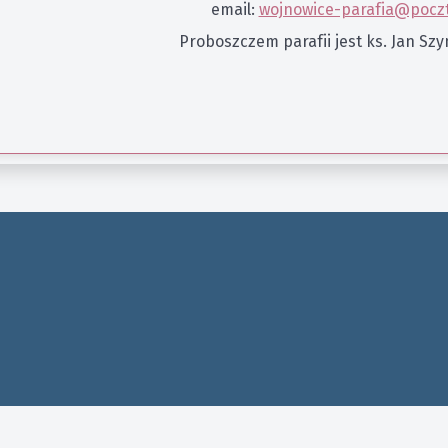
email:
wojnowice-parafia@poczt
Proboszczem parafii jest ks. Jan Sz