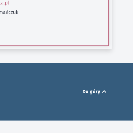
a.pl
ymańczuk
Do góry