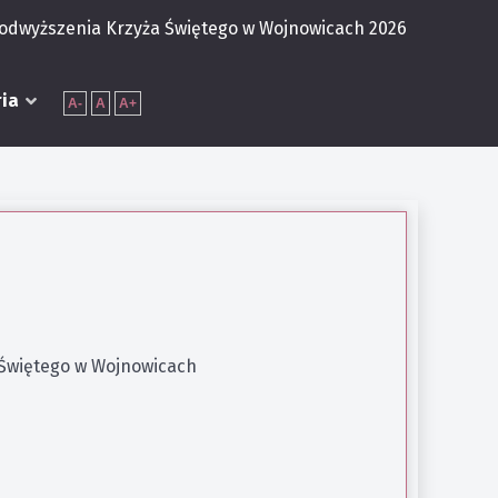
Podwyższenia Krzyża Świętego w Wojnowicach 2026
ria
A-
A
A+
 Świętego w Wojnowicach