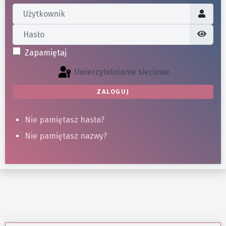
Użytkownik
Hasło
Poka
Zapamiętaj
Uwierzytelnianie sieciowe
ZALOGUJ
Nie pamiętasz hasła?
Nie pamiętasz nazwy?