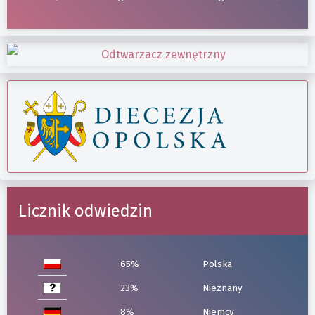
Licznik odwiedzin
65%
Polska
23%
Nieznany
8%
Niemcy