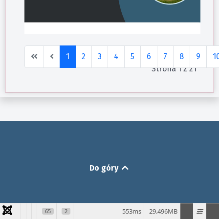
1
2
3
4
5
6
7
8
9
1
Strona 1 z 21
Do góry
553ms
29.496MB
65
2