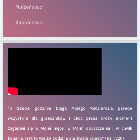
Małżeństwo
Kapłaństwo
"O trzeciej godzinie błagaj Mojego Miłosierdzia, przede
wszystkim dla grzeszników i choć przez krótki moment
zagłębiaj się w Mojej męce, w Moim opuszczeniu i w chwili
konania. Jest to wielka godzina dla świata całego"./Dz. 1320/.