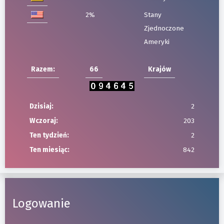
2%
Stany
Zjednoczone
Ameryki
Razem:
66
Krajów
Dzisiaj:
2
Wczoraj:
203
Ten tydzień:
2
Ten miesiąc:
842
Logowanie