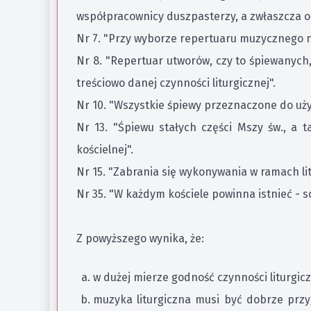
współpracownicy duszpasterzy, a zwłaszcza o
Nr 7. "Przy wyborze repertuaru muzycznego n
Nr 8. "Repertuar utworów, czy to śpiewanych
treściowo danej czynności liturgicznej".
Nr 10. "Wszystkie śpiewy przeznaczone do uży
Nr 13. "Śpiewu stałych części Mszy św., a 
kościelnej".
Nr 15. "Zabrania się wykonywania w ramach litur
Nr 35. "W każdym kościele powinna istnieć - 
Z powyższego wynika, że:
w dużej mierze godność czynności liturgic
muzyka liturgiczna musi być dobrze prz