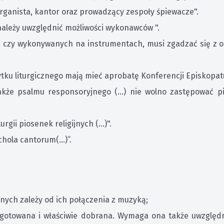
rganista, kantor oraz prowadzący zespoły śpiewacze".
ależy uwzględnić możliwości wykonawców ".
, czy wykonywanych na instrumentach, musi zgadzać się z 
tku liturgicznego mają mieć aprobatę Konferencji Episkopatu 
także psalmu responsoryjnego (...) nie wolno zastępować
gii piosenek religijnych (...)".
schola cantorum(…)”.
znych zależy od ich połączenia z muzyką;
ygotowana i właściwie dobrana. Wymaga ona także uwzględ