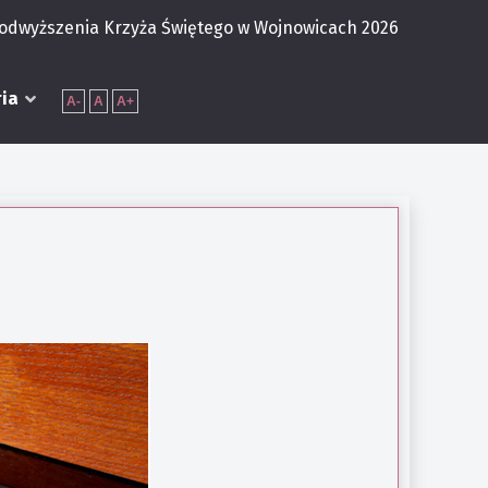
Podwyższenia Krzyża Świętego w Wojnowicach 2026
ria
A-
A
A+