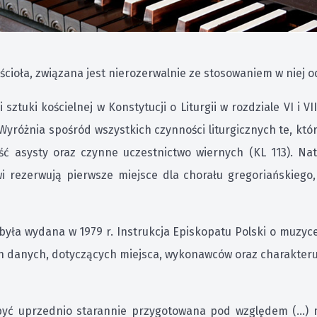
ościoła, związana jest nierozerwalnie ze stosowaniem w niej 
sztuki kościelnej w Konstytucji o Liturgii w rozdziale VI i V
 Wyróżnia spośród wszystkich czynności liturgicznych te, któ
ść asysty oraz czynne uczestnictwo wiernych (KL 113). N
i rezerwują pierwsze miejsce dla chorału gregoriańskiego, 
yła wydana w 1979 r. Instrukcja Episkopatu Polski o muzyce
 danych, dotyczących miejsca, wykonawców oraz charakteru
 być uprzednio starannie przygotowana pod względem (...)