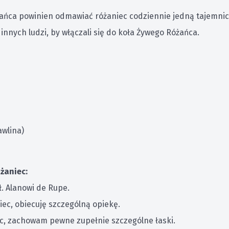
żańca powinien odmawiać różaniec codziennie jedną tajemnic
nnych ludzi, by włączali się do koła Żywego Różańca.
awlina)
żaniec:
. Alanowi de Rupe.
iec, obiecuję szczególną opiekę.
iec, zachowam pewne zupełnie szczególne łaski.