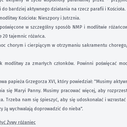
do bardziej aktywnego działania na rzecz parafii i Kościoła.
dlitwy Kościoła: Nieszpory i Jutrznia.
 poświęcone w szczególny sposób NMP i modlitwie różańco
e 20 tajemnic różańca.
c chorym i cierpiącym w otrzymaniu sakramentu chorego, 
 modlitwy za zmarłych członków. Powinni poświęcać modl
wa papieża Grzegorza XVI, który powiedział: "Musimy aktywni
ania się Maryi Panny. Musimy pracować więcej, aby rozprzes
ła. Trzeba nam się śpieszyć, aby się udoskonalać i wzrasta
rzy Ją wychwalają doprowadzić do nieba".
żyć Żywy różaniec