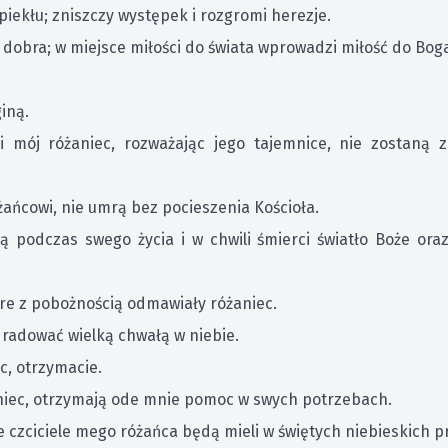
piekłu; zniszczy występek i rozgromi herezje.
 dobra; w miejsce miłości do świata wprowadzi miłość do Boga
giną.
i mój różaniec, rozważając jego tajemnice, nie zostaną 
żańcowi, nie umrą bez pocieszenia Kościoła.
dą podczas swego życia i w chwili śmierci światło Boże oraz
óre z pobożnością odmawiały różaniec.
 radować wielką chwałą w niebie.
ec, otrzymacie.
aniec, otrzymają ode mnie pomoc w swych potrzebach.
zciciele mego różańca będą mieli w świętych niebieskich przy