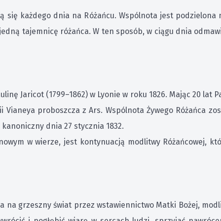
lą się każdego dnia na Różańcu. Wspólnota jest podzielona
edną tajemnicę różańca. W ten sposób, w ciągu dnia odmaw
nę Jaricot (1799–1862) w Lyonie w roku 1826. Mając 20 lat Pa
i Vianeya proboszcza z Ars. Wspólnota Żywego Różańca zosta
 kanoniczny dnia 27 stycznia 1832.
nowym w wierze, jest kontynuacją modlitwy Różańcowej, któ
na grzeszny świat przez wstawiennictwo Matki Bożej, modlić
ywrócić i pogłębić wiarę w sercach ludzi, sprzyjać nawróc