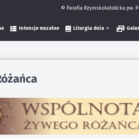
© Parafia Rzymskokatolicka pw. 
ne
Intencje mszalne
Liturgia dnia
Gale
Różańca