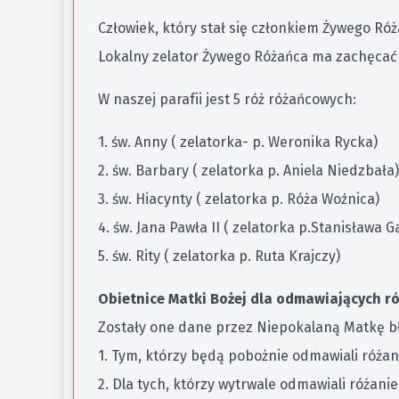
Człowiek, który stał się członkiem Żywego Ró
Lokalny zelator Żywego Różańca ma zachęcać i
W naszej parafii jest 5 róż różańcowych:
1. św. Anny ( zelatorka- p. Weronika Rycka)
2. św. Barbary ( zelatorka p. Aniela Niedzbała)
3. św. Hiacynty ( zelatorka p. Róża Woźnica)
4. św. Jana Pawła II ( zelatorka p.Stanisława G
5. św. Rity ( zelatorka p. Ruta Krajczy)
Obietnice Matki Bożej dla odmawiających ró
Zostały one dane przez Niepokalaną Matkę bł
1. Tym, którzy będą pobożnie odmawiali różan
2. Dla tych, którzy wytrwale odmawiali różan