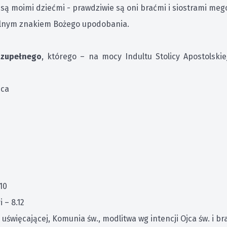
, są moimi dziećmi - prawdziwie są oni braćmi i siostrami meg
ólnym znakiem Bożego upodobania.
 zupełnego
, którego – na mocy Indultu Stolicy Apostolskie
ńca
10
 – 8.12
uświęcającej, Komunia św., modlitwa wg intencji Ojca św. i b