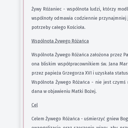
Żywy Różaniec - wspólnota ludzi, którzy mod
wspólnoty odmawia codziennie przynajmniej j
potrzeby całego Kościoła.
Wspólnota Żywego Różańca
Wspólnota Żywego Różańca założona przez Pauli
ona bliskim współpracownikiem św. Jana Mari
przez papieża Grzegorza XVI i uzyskała status
Wspólnota Żywego Różańca - nie jest czymś 
dana w objawieniu Matki Bożej.
Cel
Celem Żywego Różańca - uśmierzyć gniew Boga 
ewangelizację oraz szerzenie wiary, aby prz