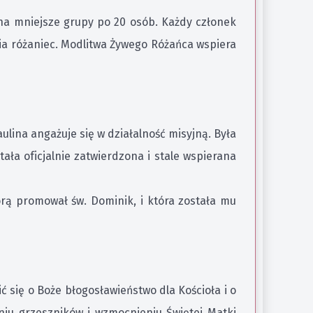
 na mniejsze grupy po 20 osób. Każdy członek
ia różaniec. Modlitwa Żywego Różańca wspiera
ulina angażuje się w działalność misyjną. Była
ła oficjalnie zatwierdzona i stale wspierana
rą promował św. Dominik, i która została mu
 się o Boże błogosławieństwo dla Kościoła i o
eniu grzeszników i wzmocnieniu Świętej Matki