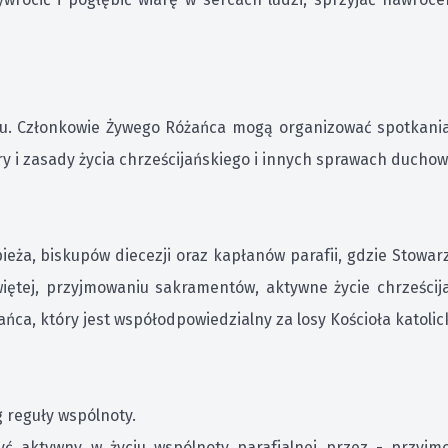
cu. Członkowie Żywego Różańca mogą organizować spotkania
ry i zasady życia chrześcijańskiego i innych sprawach duchow
eża, biskupów diecezji oraz kapłanów parafii, gdzie Stowarz
iętej, przyjmowaniu sakramentów, aktywne życie chrześcija
ca, który jest współodpowiedzialny za losy Kościoła katolicki
 reguły wspólnoty.
ć aktywny w życiu wspólnoty parafialnej przez - przyjm