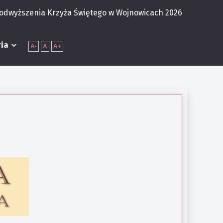
Podwyższenia Krzyża Świętego w Wojnowicach 2026
ria
A-
A
A+