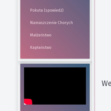
Pokuta (spowiedź)
Namaszczenie Chorych
Małżeństwo
Kapłaństwo
We