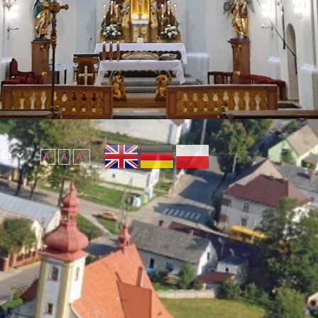
ria
A-
A
A+
 45 dni