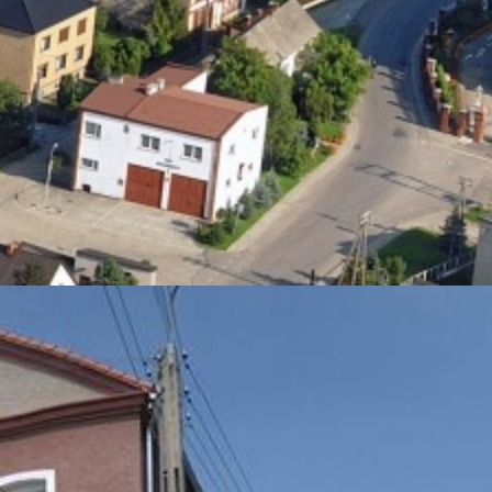
tedra wczoraj i dziś