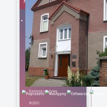
Menu strony
Kancelaria
Dane teleadresowe
Pogrzeb
Cmentarz
Historia parafii
Polecane linki
Kamera na żywo
RODO