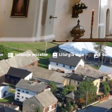
ne
Intencje mszalne
Liturgia dnia
Gale
Godzina po godzinie
Na